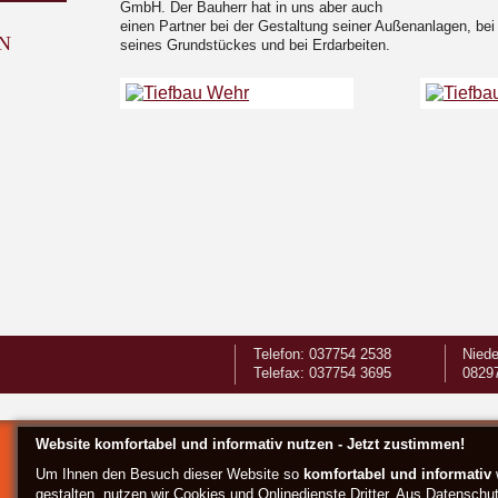
GmbH. Der Bauherr hat in uns aber auch
einen Partner bei der Gestaltung seiner Außenanlagen, bei
N
seines Grundstückes und bei Erdarbeiten.
Telefon: 037754 2538
Niede
Telefax: 037754 3695
0829
Website komfortabel und informativ nutzen - Jetzt zustimmen!
Um Ihnen den Besuch dieser Website so
komfortabel und informativ
gestalten, nutzen wir Cookies und Onlinedienste Dritter. Aus Datenschu