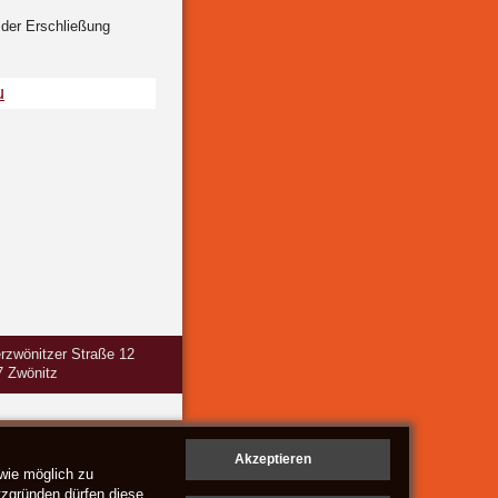
 der Erschließung
rzwönitzer Straße 12
7 Zwönitz
wie möglich zu
tzgründen dürfen diese